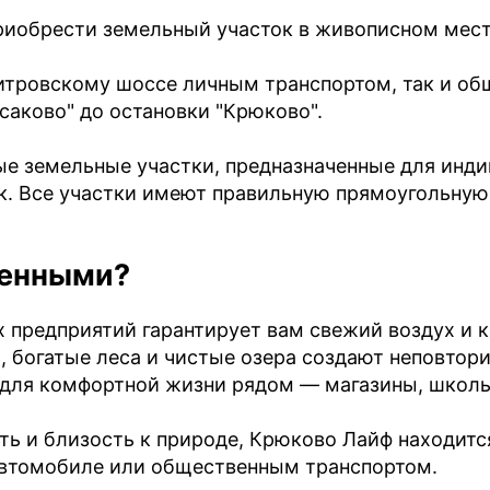
риобрести земельный участок в живописном мес
тровскому шоссе
личным транспортом, так и об
саково" до остановки "Крюково".
ые земельные участки, предназначенные для инд
ок. Все участки имеют правильную прямоугольну
бенными?
предприятий гарантирует вам свежий воздух и к
 богатые леса и чистые озера создают неповтор
 для комфортной жизни рядом — магазины, школ
ь и близость к природе, Крюково Лайф находится
 автомобиле или общественным транспортом.