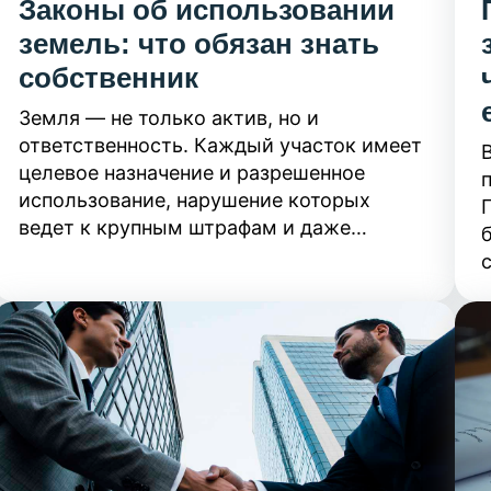
Законы об использовании
земель: что обязан знать
собственник
Земля — не только актив, но и
ответственность. Каждый участок имеет
целевое назначение и разрешенное
использование, нарушение которых
ведет к крупным штрафам и даже
изъятию территории. Узнайте, как
с
законно распоряжаться своей землей и
избежать юридических рисков.