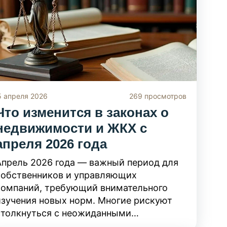
зонами. Зная эти риски заранее, вы
сможете проверить документы до
подачи и успешно оформить участок без
бюрократических проблем.
5 апреля 2026
269 просмотров
Что изменится в законах о
недвижимости и ЖКХ с
апреля 2026 года
Апрель 2026 года — важный период для
собственников и управляющих
компаний, требующий внимательного
изучения новых норм. Многие рискуют
столкнуться с неожиданными
последствиями: от просрочки платежей