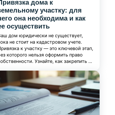
Привязка дома к
земельному участку: для
чего она необходима и как
ее осуществить
Ваш дом юридически не существует,
пока не стоит на кадастровом учете.
Привязка к участку — это ключевой этап,
без которого нельзя оформить право
обственности. Узнайте, как закрепить за
домом «прописку» на вашей земле и
избежать проблем с законом.