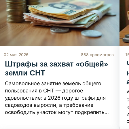
нашей инструкции на 2026 год, вы
обезопасите сделку и не попадетесь на
уловки мошенников.
02 мая 2026
888 просмотров
1
Штрафы за захват «общей»
земли СНТ
Самовольное занятие земель общего
пользования в СНТ — дорогое
удовольствие: в 2026 году штрафы для
садоводов выросли, а требование
освободить участок могут подкрепить
судебным иском. Рассказываем, какие
именно действия считаются захватом (от