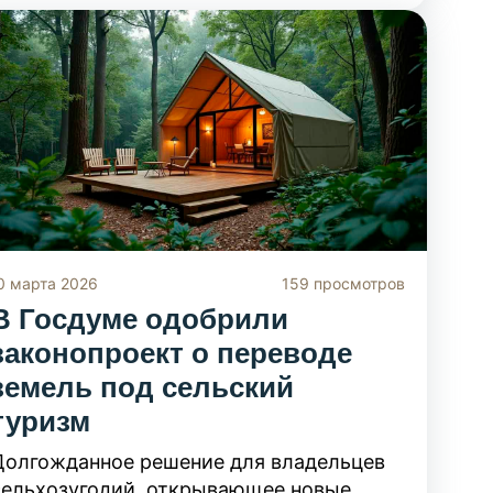
из-за сдвинутых сроков до проблем при
сделках с недвижимостью из-за
повышенного порога контроля.
Рассмотрим ключевые нововведения.
0 марта 2026
159 просмотров
В Госдуме одобрили
законопроект о переводе
земель под сельский
туризм
Долгожданное решение для владельцев
сельхозугодий, открывающее новые