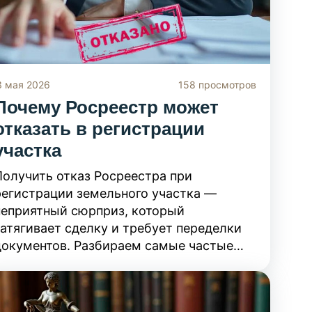
3 мая 2026
158 просмотров
Почему Росреестр может
отказать в регистрации
участка
Получить отказ Росреестра при
регистрации земельного участка —
неприятный сюрприз, который
затягивает сделку и требует переделки
документов. Разбираем самые частые
причины отказа в 2026 году: от ошибок в
межевом плане до пересечения границ с
чужими наделами или охранными