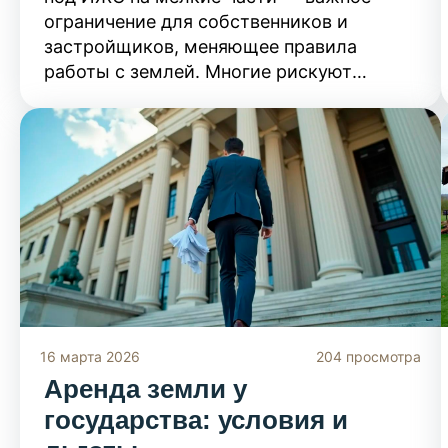
ограничение для собственников и
застройщиков, меняющее правила
работы с землей. Многие рискуют
потерять возможность продажи частей
участка или столкнуться с отказом в
регистрации из-за новых минимальных
норм площади. Вы узнаете, какие
размеры участков теперь считаются
допустимыми, как закон повлияет на
рынок земли под ИЖС и какие схемы
дробления больше не работают, чтобы
избежать юридических ошибок и
финансовых потерь.
16 марта 2026
204 просмотра
Аренда земли у
государства: условия и