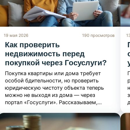
19 мая 2026
190 просмотров
1
Как проверить
недвижимость перед
покупкой через Госуслуги?
Покупка квартиры или дома требует
особой бдительности, но проверить
юридическую чистоту объекта теперь
можно не выходя из дома — через
портал «Госуслуги». Рассказываем,
какие выписки и сертификаты заказать
онлайн, чтобы выявить аресты, залоги
или поддельные документы. Следуя