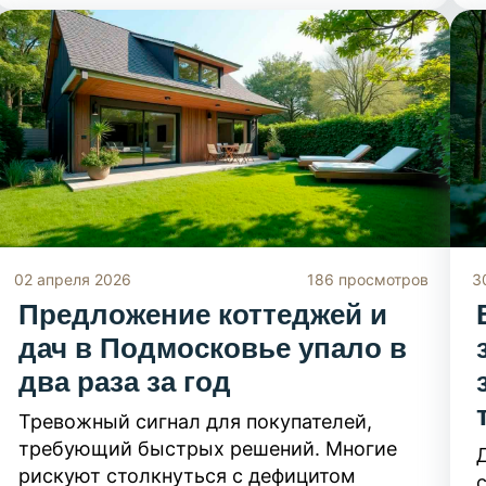
забора на дороге до парковки на чужой
территории) и в каком размере грозит
наказание. Узнайте, как законно
оформить придомовую землю и не
платить десятки тысяч рублей за
«лишние» метры.
02 апреля 2026
186 просмотров
3
Предложение коттеджей и
дач в Подмосковье упало в
два раза за год
Тревожный сигнал для покупателей,
требующий быстрых решений. Многие
рискуют столкнуться с дефицитом