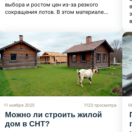
выбора и ростом цен из-за резкого
сокращения лотов. В этом материале
рассмотрены причины падения
предложения и даны рекомендации,
которые помогут сориентироваться в
новых условиях и найти подходящий
вариант без переплаты.
11 ноября 2025
1123 просмотра
0
Можно ли строить жилой
дом в СНТ?