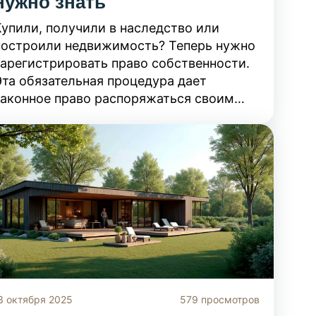
нужно знать
Купили, получили в наследство или
построили недвижимость? Теперь нужно
зарегистрировать право собственности.
Эта обязательная процедура дает
законное право распоряжаться своим
имуществом. Рассказываем, какие
документы подготовить и куда подавать
заявление.
3 октября 2025
579 просмотров