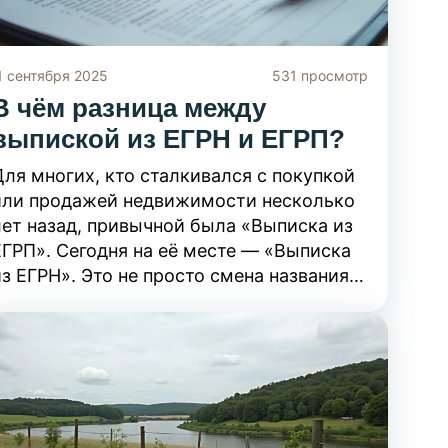
1 сентября 2025
531 просмотр
В чём разница между
выпиской из ЕГРН и ЕГРП?
Для многих, кто сталкивался с покупкой
или продажей недвижимости несколько
лет назад, привычной была «Выписка из
ЕГРП». Сегодня на её месте — «Выписка
з ЕГРН». Это не просто смена названия,
а результат глубокой цифровой
трансформации в сфере госрегистрации
прав и кадастрового учёта.