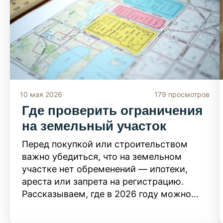
соседями. Узнайте, как правильно
размежевать участок в текущем году,
избежав судебных споров и продления
сроков.
10 мая 2026
179 просмотров
Где проверить ограничения
на земельный участок
Перед покупкой или строительством
важно убедиться, что на земельном
участке нет обременений — ипотеки,
ареста или запрета на регистрацию.
Рассказываем, где в 2026 году можно
получить актуальную информацию о
таких ограничениях: от официальных