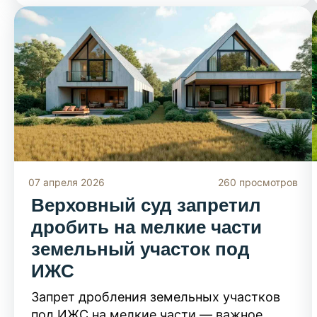
выписок ЕГРН до общедоступных
онлайн-сервисов. Следуя нашему гиду,
вы быстро и бесплатно проверите
участок на «чистоту» и избежите
рискованных сделок.
07 апреля 2026
260 просмотров
Верховный суд запретил
дробить на мелкие части
земельный участок под
ИЖС
Запрет дробления земельных участков
под ИЖС на мелкие части — важное