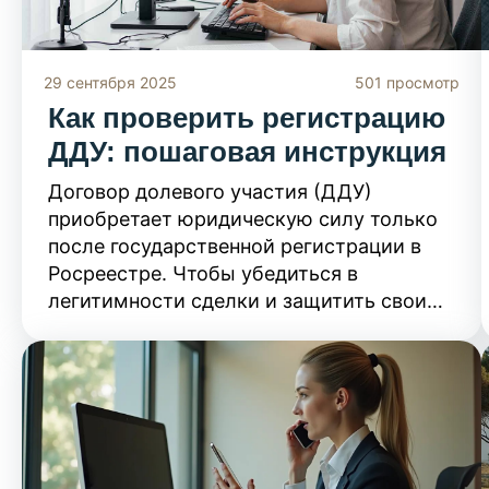
29 сентября 2025
501 просмотр
Как проверить регистрацию
ДДУ: пошаговая инструкция
Договор долевого участия (ДДУ)
приобретает юридическую силу только
после государственной регистрации в
Росреестре. Чтобы убедиться в
легитимности сделки и защитить свои
инвестиции, необходимо удостовериться
в факте внесения записи в Единый
государственный реестр недвижимости
(ЕГРН). Следуйте нашей инструкции,
чтобы провести проверку правильно.