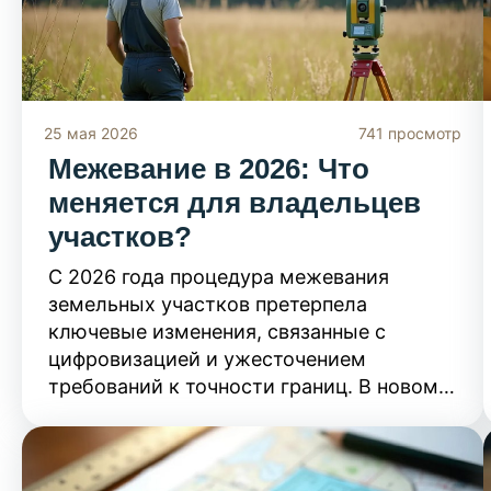
25 мая 2026
741 просмотр
Межевание в 2026: Что
меняется для владельцев
участков?
С 2026 года процедура межевания
земельных участков претерпела
ключевые изменения, связанные с
цифровизацией и ужесточением
требований к точности границ. В новом
материале мы разбираем актуальные
правила процесса, чтобы вы не
допустили ошибок при согласовании с