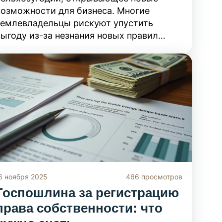
возможности для бизнеса. Многие
землевладельцы рискуют упустить
выгоду из-за незнания новых правил
перевода участков в категорию для
агротуризма. Вы узнаете, какие земли
попадают под действие закона, какие
требования предъявляются к объектам
размещения туристов и как правильно
оформить перевод, чтобы избежать
штрафов и судебных споров с
надзорными органами.
6 ноября 2025
466 просмотров
Госпошлина за регистрацию
права собственности: что