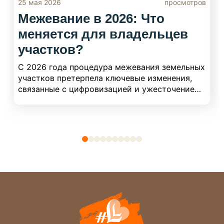
25 мая 2026
просмотров
Межевание в 2026: Что
меняется для владельцев
участков?
С 2026 года процедура межевания земельных
участков претерпела ключевые изменения,
связанные с цифровизацией и ужесточением
требований к точности границ. В новом
материале мы разбираем актуальные правила
процесса, чтобы вы не допустили ошибок при
согласовании с соседями. Узнайте, как
правильно размежевать участок в текущем
году, избежав судебных споров и продления
сроков.