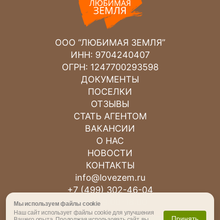
ООО “ЛЮБИМАЯ ЗЕМЛЯ”
ИНН: 9704240407
ОГРН: 1247700293598
ДОКУМЕНТЫ
ПОСЕЛКИ
ОТЗЫВЫ
СТАТЬ АГЕНТОМ
ВАКАНСИИ
О НАС
НОВОСТИ
КОНТАКТЫ
info@lovezem.ru
+7 (499) 302-46-04
Пн-Пт 9:00-18:00
Мы используем файлы cookie
Наш сайт использует файлы cookie для улучшения
Сб 12:00-15:00
Принять
Вашего опыта. Продолжая использовать сайт, вы