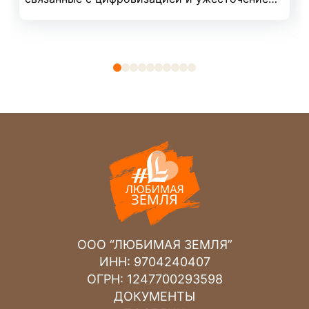
требований к точности границ. В новом
материале мы разбираем актуальные правила
процесса, чтобы вы не допустили ошибок при
согласовании с соседями. Узнайте, как
правильно размежевать участок в текущем
году, избежав судебных споров и продления
сроков.
ООО “ЛЮБИМАЯ ЗЕМЛЯ”
ИНН: 9704240407
ОГРН: 1247700293598
ДОКУМЕНТЫ