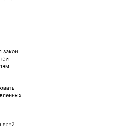
л закон
иной
елям
зовать
авленных
я всей