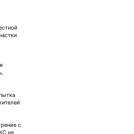
естной
частки
я
ь,
опытка
жителей
трение с
ЖС на