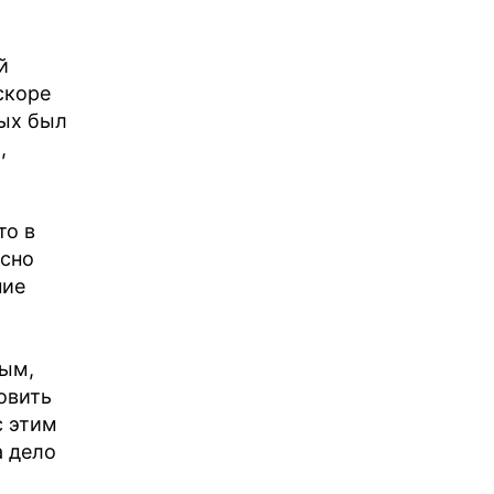
й
скоре
рых был
,
то в
асно
ние
ным,
овить
с этим
а дело