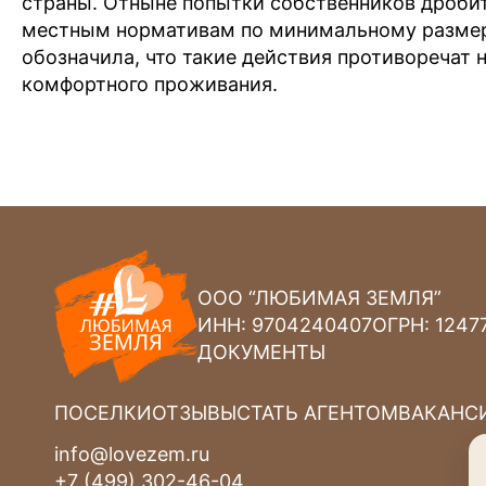
страны. Отныне попытки собственников дробит
местным нормативам по минимальному размеру
обозначила, что такие действия противоречат н
комфортного проживания.
ООО “ЛЮБИМАЯ ЗЕМЛЯ”
ИНН: 9704240407
ОГРН: 1247
ДОКУМЕНТЫ
ПОСЕЛКИ
ОТЗЫВЫ
СТАТЬ АГЕНТОМ
ВАКАНС
info@lovezem.ru
+7 (499) 302-46-04