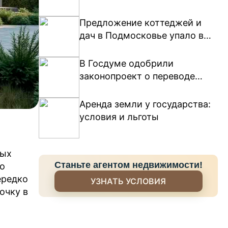
земельный участок под ИЖС
Предложение коттеджей и
дач в Подмосковье упало в
два раза за год
В Госдуме одобрили
законопроект о переводе
земель под сельский туризм
Аренда земли у государства:
условия и льготы
ных
Станьте агентом недвижимости!
во
ередко
УЗНАТЬ УСЛОВИЯ
очку в